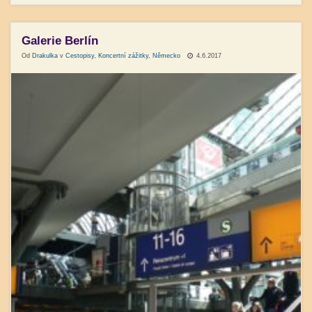
Galerie Berlín
Od
Drakulka
v
Cestopisy
,
Koncertní zážitky
,
Německo
4.6.2017