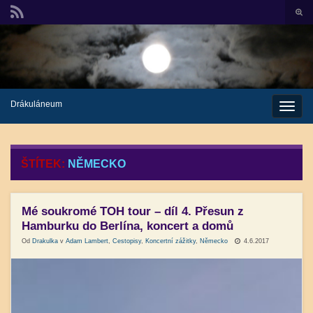
Přep
vyhl
Search for:
formu
Drákuláneum
Rozbali
naviga
ŠTÍTEK:
NĚMECKO
Mé soukromé TOH tour – díl 4. Přesun z
Hamburku do Berlína, koncert a domů
Od
Drakulka
v
Adam Lambert
,
Cestopisy
,
Koncertní zážitky
,
Německo
4.6.2017