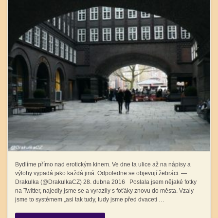
Bydlíme přímo nad erotickým kinem. Ve dne ta ulice až na nápisy a
výlohy vypadá jako každá jiná. Odpoledne se objevují žebráci. —
Drakulka (@DrakulkaCZ) 28. dubna 2016 Poslala jsem nějaké fotky
na Twitter, najedly jsme se a vyrazily s foťáky znovu do města. Vzaly
jsme to systémem „asi tak tudy, tudy jsme před dvaceti …