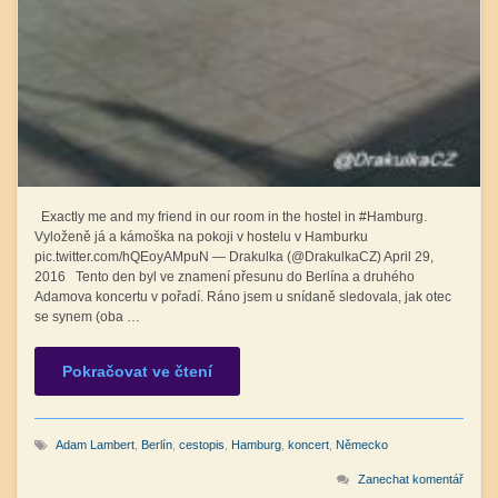
Exactly me and my friend in our room in the hostel in #Hamburg.
Vyloženě já a kámoška na pokoji v hostelu v Hamburku
pic.twitter.com/hQEoyAMpuN — Drakulka (@DrakulkaCZ) April 29,
2016 Tento den byl ve znamení přesunu do Berlína a druhého
Adamova koncertu v pořadí. Ráno jsem u snídaně sledovala, jak otec
se synem (oba …
Pokračovat ve čtení
Adam Lambert
,
Berlín
,
cestopis
,
Hamburg
,
koncert
,
Německo
Zanechat komentář