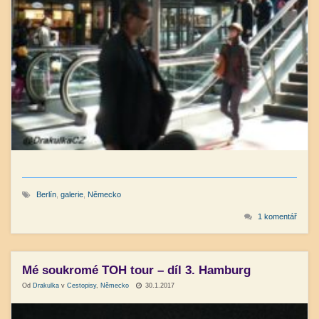
Berlín
,
galerie
,
Německo
1 komentář
Mé soukromé TOH tour – díl 3. Hamburg
Od
Drakulka
v
Cestopisy
,
Německo
30.1.2017