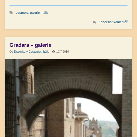
cestopis
,
galerie
,
Itálie
Zanechat komentář
Gradara – galerie
Od
Drakulka
v
Cestopisy
,
Itálie
10.7.2016