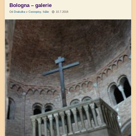
Bologna – galerie
Od
Drakulka
v
Cestopisy
,
Itálie
10.7.2016