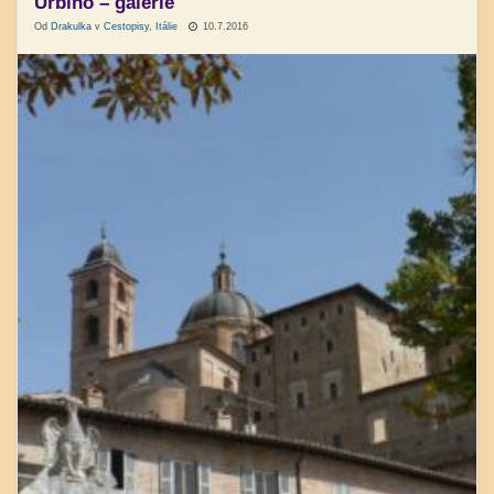
Urbino – galerie
Od
Drakulka
v
Cestopisy
,
Itálie
10.7.2016