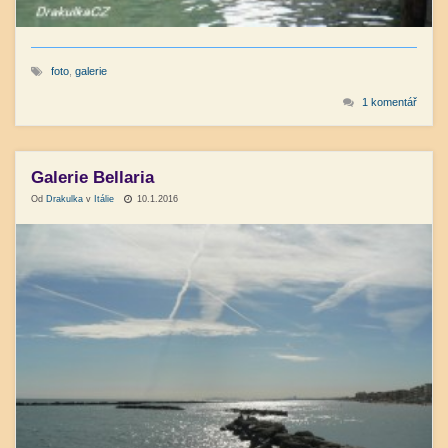
foto
,
galerie
1 komentář
Galerie Bellaria
Od
Drakulka
v
Itálie
10.1.2016