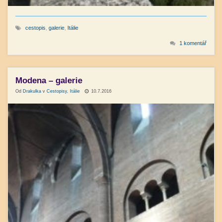
cestopis
,
galerie
,
Itálie
1 komentář
Modena – galerie
Od
Drakulka
v
Cestopisy
,
Itálie
10.7.2016