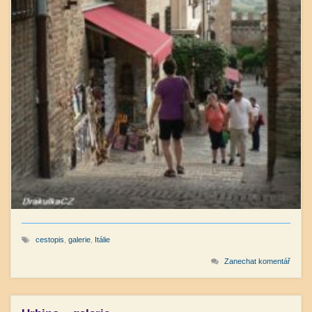
cestopis
,
galerie
,
Itálie
Zanechat komentář