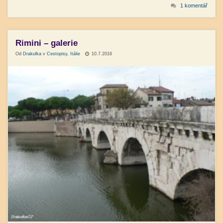
1 komentář
Rimini – galerie
Od
Drakulka
v
Cestopisy
,
Itálie
10.7.2016