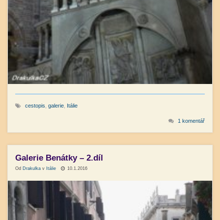
cestopis
,
galerie
,
Itálie
1 komentář
Galerie Benátky – 2.díl
Od
Drakulka
v
Itálie
10.1.2016