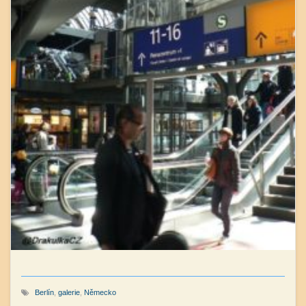
Berlín
,
galerie
,
Německo