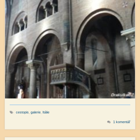
cestopis
,
galerie
,
Itálie
1 komentář