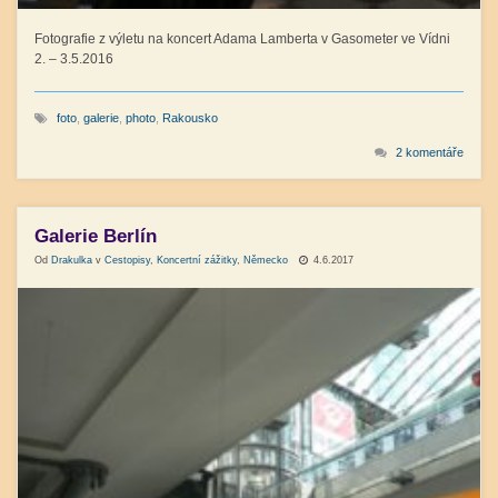
Fotografie z výletu na koncert Adama Lamberta v Gasometer ve Vídni
2. – 3.5.2016
foto
,
galerie
,
photo
,
Rakousko
2 komentáře
Galerie Berlín
Od
Drakulka
v
Cestopisy
,
Koncertní zážitky
,
Německo
4.6.2017