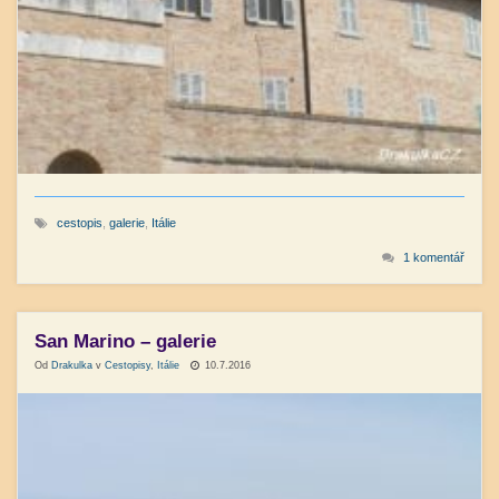
cestopis
,
galerie
,
Itálie
1 komentář
San Marino – galerie
Od
Drakulka
v
Cestopisy
,
Itálie
10.7.2016