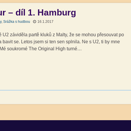
 – díl 1. Hamburg
y
,
Srážka s hudbou
16.1.2017
U2 záviděla partě kluků z Malty, že se mohou přesouvat po
 bavit se. Letos jsem si ten sen splnila. Ne s U2, ti by mne
 Mé soukromé The Original High turné…