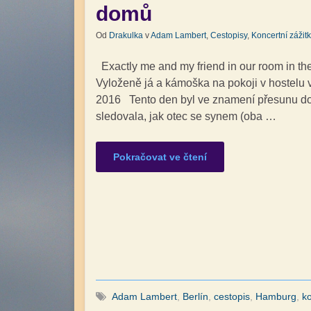
domů
Od
Drakulka
v
Adam Lambert
,
Cestopisy
,
Koncertní zážitk
Exactly me and my friend in our room in th
Vyloženě já a kámoška na pokoji v hostel
2016 Tento den byl ve znamení přesunu do
sledovala, jak otec se synem (oba …
Pokračovat ve čtení
Adam Lambert
,
Berlín
,
cestopis
,
Hamburg
,
k