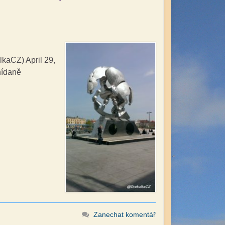
kaCZ) April 29,
nídaně
Zanechat komentář