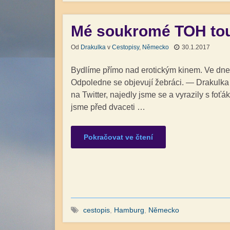
Mé soukromé TOH tour
Od
Drakulka
v
Cestopisy
,
Německo
30.1.2017
Bydlíme přímo nad erotickým kinem. Ve dne 
Odpoledne se objevují žebráci. — Drakulk
na Twitter, najedly jsme se a vyrazily s foť
jsme před dvaceti …
Pokračovat ve čtení
cestopis
,
Hamburg
,
Německo