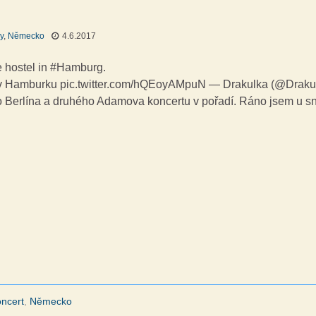
y
,
Německo
4.6.2017
e hostel in #Hamburg.
u v Hamburku pic.twitter.com/hQEoyAMpuN — Drakulka (@Drakul
 Berlína a druhého Adamova koncertu v pořadí. Ráno jsem u s
oncert
,
Německo