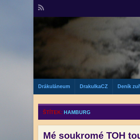
Drákuláneum
DrakulkaCZ
Deník zuř
ŠTÍTEK:
HAMBURG
Mé soukromé TOH tour