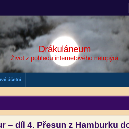
Drákuláneum
Život z pohledu internetového netopýra
ivé účetní
 – díl 4. Přesun z Hamburku do 