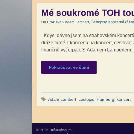
Mé soukromé TOH tour
Od
Drakulka
v
Adam Lambert
,
Cestopisy
,
Koncertní zážitk
Kdysi dávno jsem na strahovském koncertě 
dráze turné z koncertu na koncert, cestovat a
finančně vyčerpali. S Adamem Lambertem.
Pokračovat ve čtení
Adam Lambert
,
cestopis
,
Hamburg
,
koncert
© 2026 Drákuláneum.